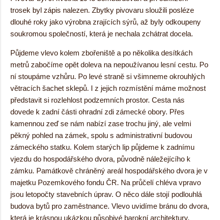
trosek byl zápis nalezen. Zbytky pivovaru sloužili posléze
dlouhé roky jako výrobna zrajících sýrů, až byly odkoupeny
soukromou společností, která je nechala zchátrat docela.
Půjdeme vlevo kolem zbořeniště a po několika desítkách
metrů zabočíme opět doleva na nepoužívanou lesní cestu. Po
ní stoupáme vzhůru. Po levé straně si všimneme okrouhlých
větracích šachet sklepů. I z jejich rozmístění máme možnost
představit si rozlehlost podzemních prostor. Cesta nás
dovede k zadní části ohradní zdi zámecké obory. Přes
kamennou zeď se nám nabízí zase trochu jiný, ale velmi
pěkný pohled na zámek, spolu s administrativní budovou
zámeckého statku. Kolem starých lip půjdeme k zadnímu
vjezdu do hospodářského dvora, původně náležejícího k
zámku. Památkově chráněný areál hospodářského dvora je v
majetku Pozemkového fondu ČR. Na průčelí chléva vpravo
jsou letopočty stavebních úprav. O něco dále stojí podlouhlá
budova bytů pro zaměstnance. Vlevo uvidíme bránu do dvora,
která je krásnou ukázkou působivé barokní architektury.