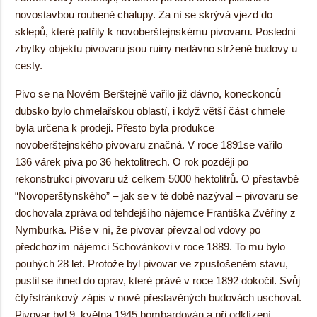
novostavbou roubené chalupy. Za ní se skrývá vjezd do
sklepů, které patřily k novoberštejnskému pivovaru. Poslední
zbytky objektu pivovaru jsou ruiny nedávno stržené budovy u
cesty.
Pivo se na Novém Berštejně vařilo již dávno, koneckonců
dubsko bylo chmelařskou oblastí, i když větší část chmele
byla určena k prodeji. Přesto byla produkce
novoberštejnského pivovaru značná. V roce 1891se vařilo
136 várek piva po 36 hektolitrech. O rok později po
rekonstrukci pivovaru už celkem 5000 hektolitrů. O přestavbě
“Novoperštýnského” – jak se v té době nazýval – pivovaru se
dochovala zpráva od tehdejšího nájemce Františka Zvěřiny z
Nymburka. Píše v ní, že pivovar převzal od vdovy po
předchozím nájemci Schovánkovi v roce 1889. To mu bylo
pouhých 28 let. Protože byl pivovar ve zpustošeném stavu,
pustil se ihned do oprav, které právě v roce 1892 dokočil. Svůj
čtyřstránkový zápis v nově přestavěných budovách uschoval.
Pivovar byl 9. května 1945 bombardován a při odklízení