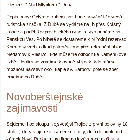
Plešivec * Nad Mlýnkem * Dubá
Popis trasy: Celým okruhem nás bude provádět červená
turistická značka. Z Dubé se vydáme na jih přes Krásný
kopec a podél Rozprechtického rybníka vystoupáme na
Panskou Ves. Po hřbetě se dostaneme k přírodní rezervaci
Kamenný vrch, odkud pokračujeme přes rekreační oblast
Nedamov k Plešivci, kde můžeme odbočit ke Kameníkově
jizbě. Údolím se vracíme k osadě Mlýnek, kde máme
možnost navštívit okolí kaple sv. Barbory, poté se zpět
vracíme do Dubé.
Novoberštejnské
zajímavosti
Sejdeme-li od sloupu Nejsvětější Trojice z první poloviny 18.
století, který stojí u zdi zámecké obory, dolů do údolí pod
zámek Nový Berštejn, uvidíme po levé straně plošinu s