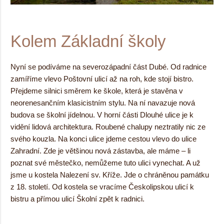
Kolem Základní školy
Nyní se podíváme na severozápadní část Dubé. Od radnice
zamíříme vlevo Poštovní ulicí až na roh, kde stojí bistro.
Přejdeme silnici směrem ke škole, která je stavěna v
neorenesančním klasicistním stylu. Na ní navazuje nová
budova se školní jídelnou. V horní části Dlouhé ulice je k
vidění lidová architektura. Roubené chalupy neztratily nic ze
svého kouzla. Na konci ulice jdeme cestou vlevo do ulice
Zahradní. Zde je většinou nová zástavba, ale máme – li
poznat své městečko, nemůžeme tuto ulici vynechat. A už
jsme u kostela Nalezení sv. Kříže. Jde o chráněnou památku
z 18. století. Od kostela se vracíme Českolipskou ulicí k
bistru a přímou ulicí Školní zpět k radnici.