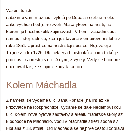
Vážení turisté,
nabízíme vám možnosti výletů po Dubé a nejbližším okolí.
Jako výchozí bod jsme zvolili Masarykovo náměstí, na
kterém je hned několik zajímavostí. V horní, západní části
náměstí stojí radnice, která je stavěna v empírovém slohu z
roku 1851. Uprostřed náměstí stojí sousoší Nejsvětější
Trojice z roku 1726. Dle některých historiků a pamětníků je
pod částí náměstí jezero. A nyní již výlety. Vždy se budeme
orientovat tak, že stojíme zády k radnici.
Kolem Máchadla
Z náměstí se vydáme ulicí Jana Roháče (na jih) až ke
křižovatce na Rozprechtice. Vydáme se dále Nedamovskou
ulicí kolem nové bytové zástavby a areálu mateřské školy až
k odbočce na Máchadlo. Vodu v Máchadle střeží socha sv.
Floriana z 18. století. Od Máchadla se nejprve cestou doprava