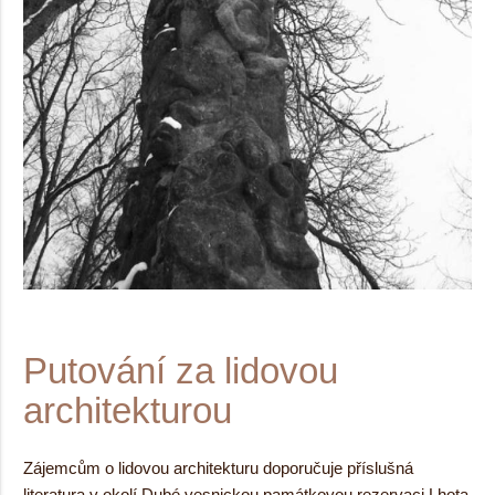
Putování za lidovou
architekturou
Zájemcům o lidovou architekturu doporučuje příslušná
literatura v okolí Dubé vesnickou památkovou rezervaci Lhota