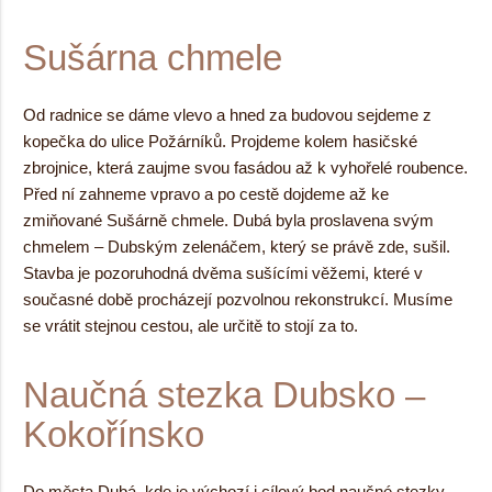
Sušárna chmele
Od radnice se dáme vlevo a hned za budovou sejdeme z
kopečka do ulice Požárníků. Projdeme kolem hasičské
zbrojnice, která zaujme svou fasádou až k vyhořelé roubence.
Před ní zahneme vpravo a po cestě dojdeme až ke
zmiňované Sušárně chmele. Dubá byla proslavena svým
chmelem – Dubským zelenáčem, který se právě zde, sušil.
Stavba je pozoruhodná dvěma sušícími věžemi, které v
současné době procházejí pozvolnou rekonstrukcí. Musíme
se vrátit stejnou cestou, ale určitě to stojí za to.
Naučná stezka Dubsko –
Kokořínsko
Do města Dubá, kde je výchozí i cílový bod naučné stezky,