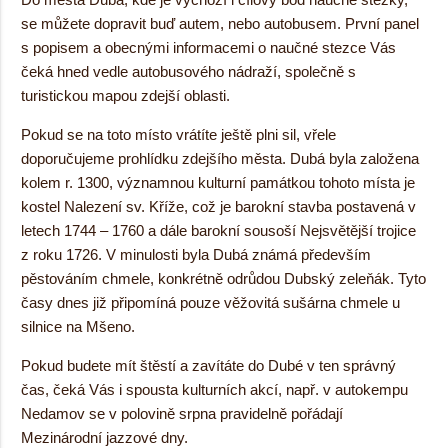
se můžete dopravit buď autem, nebo autobusem. První panel
s popisem a obecnými informacemi o naučné stezce Vás
čeká hned vedle autobusového nádraží, společně s
turistickou mapou zdejší oblasti.
Pokud se na toto místo vrátíte ještě plni sil, vřele
doporučujeme prohlídku zdejšího města. Dubá byla založena
kolem r. 1300, významnou kulturní památkou tohoto místa je
kostel Nalezení sv. Kříže, což je barokní stavba postavená v
letech 1744 – 1760 a dále barokní sousoší Nejsvětější trojice
z roku 1726. V minulosti byla Dubá známá především
pěstováním chmele, konkrétně odrůdou Dubský zeleňák. Tyto
časy dnes již připomíná pouze věžovitá sušárna chmele u
silnice na Mšeno.
Pokud budete mít štěstí a zavítáte do Dubé v ten správný
čas, čeká Vás i spousta kulturních akcí, např. v autokempu
Nedamov se v polovině srpna pravidelně pořádají
Mezinárodní jazzové dny.