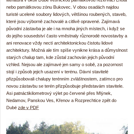
nebo památkovou zónu Bukovec. V obou osadách najdou
turisté ucelené soubory lidových, většinou roubených, staveb,
které jsou výborně zachovalé a citlivě opravené. Zajímavá
původní zástavba je ale i na mnoha jiných místech, i když se
do jejího sousedství často vměstnaly různorodé novostavby a
ani renovace vždy nectí architektonickou čistotu lidové
architektury. Možná ale tím spíše vynikne krása a důmyslnost
starých chalup tam, kde zůstal zachován jejich původní
vzhled. Nejsou ale zajímavé jen samy o sobě, za pozornost
stojí i způsob jejich usazení v terénu. Dávní stavitelé
přizpůsobovali chalupy terénním zvláštnostem, zatímco pro
novou zástavbu se terén přizpůsobuje představám stavitele.
Asi patnáctikilometrový výlet po červené přes Mlýnek,
Nedamov, Panskou Ves, Křenov a Rozprechtice zpět do
Dubé
zde v PDF